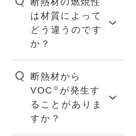
断熱材の燃焼性
ウレタンフォー
さまざまな分野で
は材質によって
ムに限らずすべ
どう違うのです
皆様の暮らしを支
ての有機物が燃焼
か？
えています。も
すると一酸化炭素
ちろん断熱材もア
が発生します。そ
断熱材から
キレスの高い技術
燃焼性は材質や試
して火災時にガス
※
VOC
が発生す
が生み出した、自
験方法によって異
中毒死の原因にな
ることがありま
慢の製品です。
なります。ただ
るのは、この一酸
すか？
し、ウレタンフ
化炭素です。