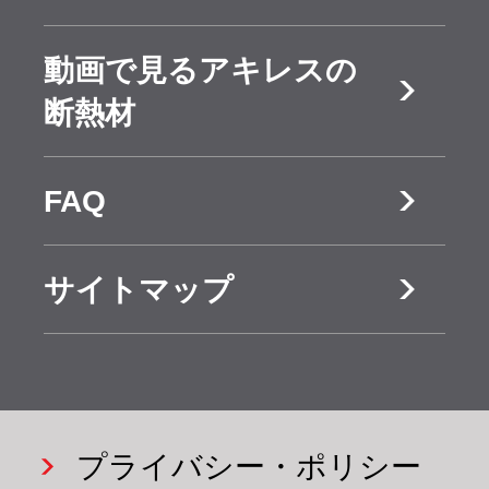
書
認資料
アキレス
アキレ
ンやポリエチレ
アキレス
工法
かります（図
りますが、この
戸建関連
省エネ
ボードPE
スボー
ボード
製品カタ
防耐火
動画で見るアキレスの
ン、後者の代表は
1）。実際の火災
うちすでに規制さ
情報
基準等
ドAG
ログ
認定書
断熱材
ウレタンやフェ
では初期の低温段
省エネ住
快適性
れているもの、
アキレス
アキレ
ノールですが、両
宅の補助
と健康
ボード
スボー
FAQ
階から、あらゆる
あるいは今後規制
⾦・税
ALN
ドFR
者間では燃焼性が
可燃物の燃焼によ
が予想されるもの
制・金利
サイトマップ
アキレス
アキレ
大きく異なり、ま
り多量の一酸化炭
優遇
は表1の通りで
ボード
スボー
た個々の材質によ
素が発生し、それ
部位別熱
関連リ
す。このうち、7
WAL-D
ドGF
っても異なりま
貫流率表
ンク
ノンフ
がガス中毒死の原
月施工のシックハ
ロン
プライバシー・ポリシー
す。そのため試験
断熱のお
因になるのです。