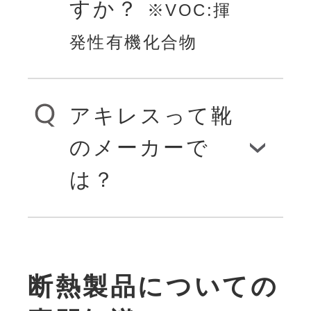
るのはこの一酸化
すか？
※VOC:揮
また、製造過程で
利用されます。
し、ウレタンフ
炭素です。
発性有機化合物
フロン類は一切使
さて、アキレス
ォームのように表
用していません
ボードは、「硬質
面材と組み合わさ
アキレスって靴
断熱材の中にはホ
ので、地球環境保
ウレタンフォー
れた材料もあるの
のメーカーで
ルムアルデヒド
全の視点からも、
ム」の断熱材。こ
で、試験する際は
は？
を含む材質もあり
断熱材の優等生と
れはプラスチッ
製品そのものの形
ます。放散量は材
もいえます。
クの硬い小さな泡
態で評価すること
靴メーカーはアキ
料構造や測定条件
の集合体で、泡の
が大事です。
断熱製品についての
レスが持つ多彩な
により異なりま
一つひとつに熱を