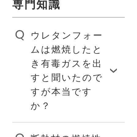
専門知識
顔の一つです。ア
すが、断熱材選択
伝えにくい気体が
キレスはプラス
の際には知ってお
封じ込まれ、抜群
ウレタンフォー
チック加工をコア
いた方がいいで
の断熱性能を発揮
ムは燃焼したと
技術として、靴以
しょう。
します。また、水
き有毒ガスを出
外にも住宅・土木
すと聞いたので
分を吸収しないた
建築関連、機械性
すが本当です
め、結露対策や建
フィルム、合成皮
か？
物の保護にも貢献
革、自動車関連、
します。
電子部品関連など