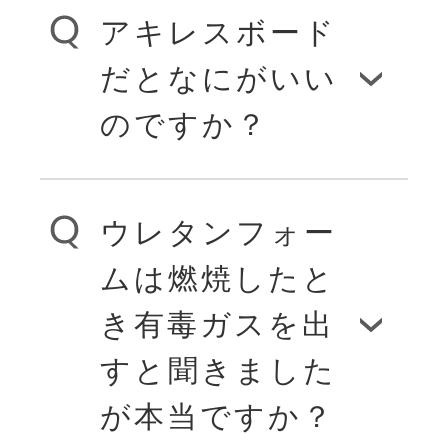
アキレスボード
いろいろな断熱材
快適な生活をエン
だとなにがいい
がありますが、
ジョイできま
のですか？
ここでは代表的な
す。また、気密性
ものを紹介しまし
が向上するため、
ウレタンフォー
永年にわたり培っ
ょう。「グラスウ
冷暖房の冷気や暖
ムは燃焼したと
てきたプラスチ
ール」はガラスを
気が屋外に逃げる
き有毒ガスを出
ックのノウハウ
繊維状にした断熱
ことも少なくな
すと聞きました
が、「アキレスボ
材です。「ロック
り、光熱費を節約
が本当ですか？