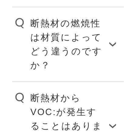
ード」に生きてい
ウール」は製鉄所
可能。省エネによ
るからです。製品
から出る高炉スラ
り、環境保全にも
断熱材の燃焼性
ウレタンフォー
自体の優れた断熱
グ（副生物）など
貢献できます。
は材質によって
ムに限らずすべ
性能はもちろん、
を高温で繊維状に
どう違うのです
ての有機物が燃焼
複雑な部分でも隙
か？
したもの。その
すると一酸化炭素
間なく簡単に施工
ほか、木材の繊維
が発生します。そ
でき、短い工期で
や羊毛、さらには
断熱材から
燃焼性は材質や試
して火災時にガス
パーフェクトな高
VOC:が発生す
発泡スチロールな
験方法によって異
中毒死の原因にな
ることはありま
断熱住宅を実現。
ども断熱材として
なります。ただ