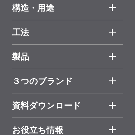
すが、断熱材選択
ります。しかし、
構造・用途
樹脂系断熱材は熱
の際には知ってお
ウレタンフォー
木造
RC造
によって柔らか
工法
いた方がいいで
ムの燃焼試験では
鉄骨造
リフォ
くなる熱可塑性樹
しょう。
燃焼温度が低いと
外張り断
充填断
ーム
製品
脂と熱によって硬
熱工法
熱工法
きには一酸化炭素
産業資材
解説
ジーワン
キュー
くなり炭化する熱
RC打込断
RC補
が多く発生し、燃
３つのブランド
用途
ボード
ワンボ
熱工法
強断熱
硬化性樹脂に大別
焼温度が高くなる
VOC（揮発性有
ード
ジーワン
キュー
工法
資料ダウンロード
されます。前者の
シリー
とシアンガスも
ボード
ワンボ
機化合物）にはた
後付断熱
屋上断
ズ
代表はポリスチレ
ード
施工要領
３条確
発生することがわ
工法
熱防水
くさんの種類があ
お役立ち情報