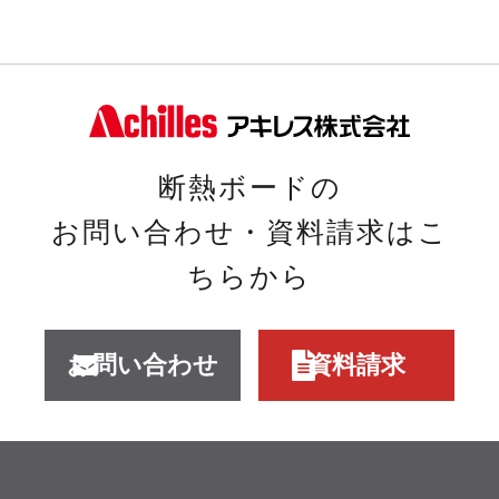
ォームのように表
※VOC：揮発性有機
解説
面材と組み合わさ
化合物
れた材料もあるの
断熱材の中にはホ
ウレタンフォー
断熱ボードの
で、試験する際は
ルムアルデヒト
など窒素原子を含
お問い合わせ・資料請求はこ
製品そのものの形
を含む材質もあり
む物質からは燃焼
ちらから
態で評価すること
ます。放散量は材
時にシアンガス
お問い合わせ
資料請求
が大事です。
料構造や測定条件
が発生するので危
により異なりま
険だという声があ
解説