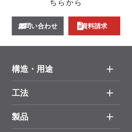
ちらから
お問い合わせ
資料請求
構造・用途
木造
RC造
工法
鉄骨造
リフォ
外張り断
充填断
ーム
製品
熱工法
熱工法
産業資材