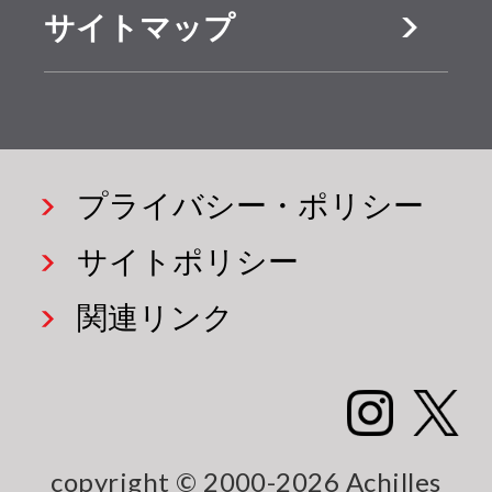
制・金利
サイトマップ
アキレス
アキレ
優遇
ボード
スボー
部位別熱
関連リ
WAL-D
ドGF
貫流率表
ンク
ノンフ
ロン
プライバシー・ポリシー
断熱のお
（高密
はなし
サイトポリシー
度）
関連リンク
アキレス
アキレ
折返しボ
ス準不
ード
燃ND
ノンフロ
パネル
copyright © 2000-2026 Achilles