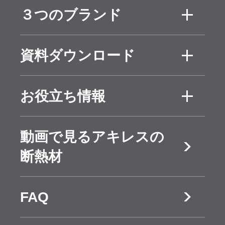
ジーワン
キュー
RC打込断
RC補
３つのブランド
用途
ボード
ワンボ
熱工法
強断熱
ード
ジーワン
キュー
工法
資料ダウンロード
シリー
ボード
ワンボ
後付断熱
屋上断
ズ
ード
施工要領
３条確
工法
熱防水
お役立ち情報
書
認資料
アキレス
アキレ
アキレス
工法
戸建関連
省エネ
ボードPE
スボー
ボード
製品カタ
防耐火
動画で見るアキレスの
情報
基準等
ドAG
ログ
認定書
断熱材
省エネ住
快適性
アキレス
アキレ
宅の補助
と健康
ボード
スボー
FAQ
⾦・税
ALN
ドFR